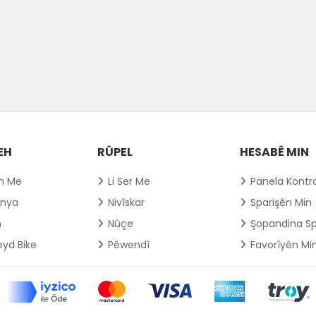
EH
RÛPEL
HESABÊ MIN
ên Me
Li Ser Me
Panela Kontr
nya
Nivîskar
Sparişên Min
n
Nûçe
Şopandina Sp
yd Bike
Pêwendî
Favorîyên Mi