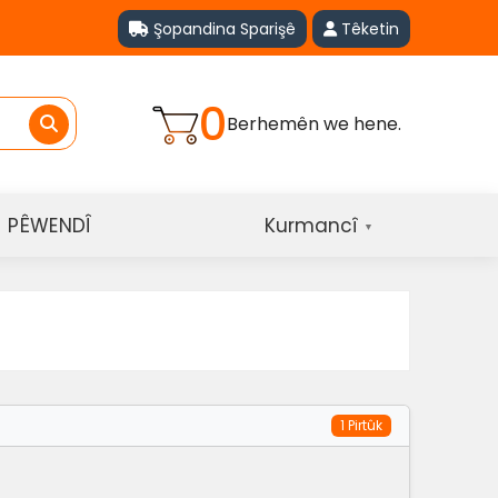
Şopandina Sparişê
Têketin
0
Berhemên we hene.
PÊWENDÎ
Kurmancî
▼
1 Pirtûk