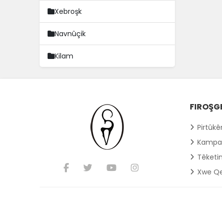
Xebroşk
Navnûçik
Kilam
FIROŞG
Pirtûk
Kampa
Têketi
Xwe Qe