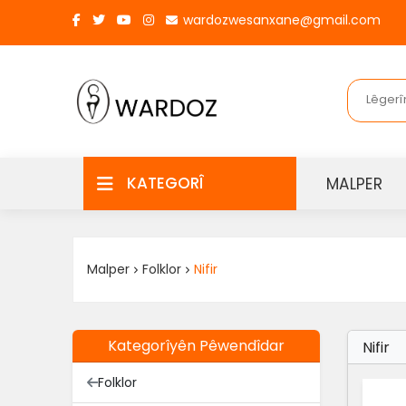
wardozwesanxane@gmail.com
KATEGORÎ
MALPER
Malper
Folklor
Nifir
Kategorîyên Pêwendîdar
Nifir
Folklor