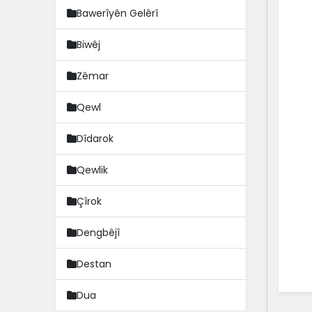
Bawerîyên Gelêrî
Biwêj
Zêmar
Qewl
Dîdarok
Qewlik
Çîrok
Dengbêjî
Destan
Dua