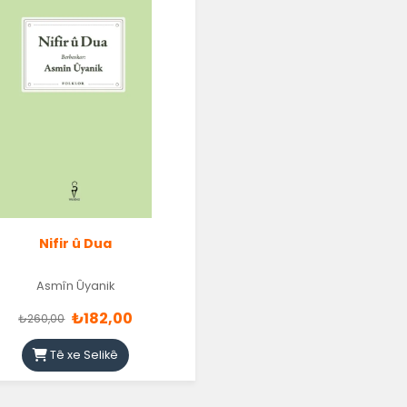
Nifir û Dua
Asmîn Ûyanik
₺182,00
₺260,00
Tê xe Selikê