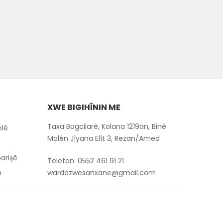
XWE BIGIHÎNIN ME
Taxa Bagcilarê, Kolana 1219an, Binê
olê
Malên Jîyana Elît 3, Rezan/Amed
arişê
Telefon:
0552 461 91 21
n
wardozwesanxane@gmail.com