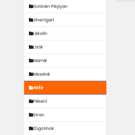
Gotinên Pêşîyan
Jînenîgarî
Lêkolîn
Lîstik
Mamik
Meselok
Nifir
Pêkenî
Stran
Zûgotinok