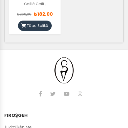
Celîlê Celîl
,
Ordîxanê Celîl
₺182,00
₺260,00
Tê xe Selikê
FIROŞGEH
Pirtûkên Me