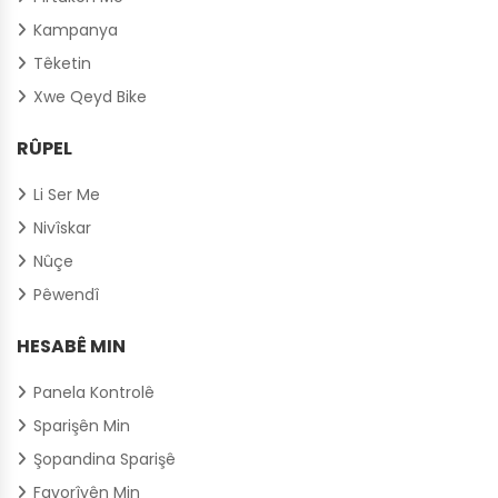
Kampanya
Têketin
Xwe Qeyd Bike
RÛPEL
Li Ser Me
Nivîskar
Nûçe
Pêwendî
HESABÊ MIN
Panela Kontrolê
Sparişên Min
Şopandina Sparişê
Favorîyên Min