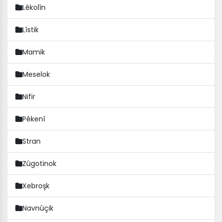
Lêkolîn
Lîstik
Mamik
Meselok
Nifir
Pêkenî
Stran
Zûgotinok
Xebroşk
Navnûçik