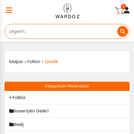
0
Malper
Folklor
Qewlik
Kategorîyên Pêwendîdar
Folklor
Bawerîyên Gelêrî
Biwêj