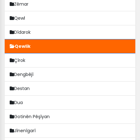
Zêmar
Qewl
Dîdarok
Qewlik
Çîrok
Dengbêjî
Destan
Dua
Gotinên Pêşîyan
Jînenîgarî