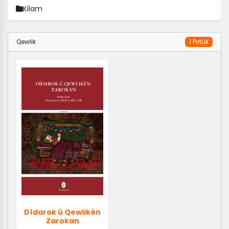
Kilam
Qewlik
1 Pirtûk
Dîdarok û Qewlikên
Zarokan