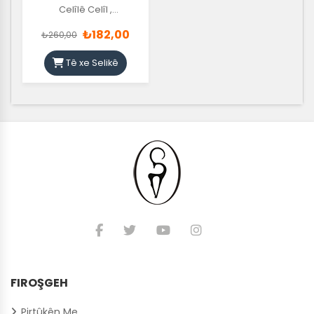
Celîlê Celîl
,
Ordîxanê Celîl
₺182,00
₺260,00
Tê xe Selikê
FIROŞGEH
Pirtûkên Me