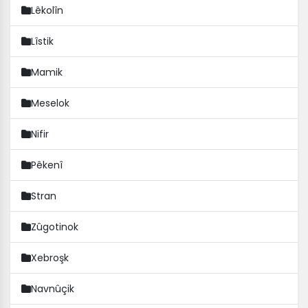
Lêkolîn
Lîstik
Mamik
Meselok
Nifir
Pêkenî
Stran
Zûgotinok
Xebroşk
Navnûçik