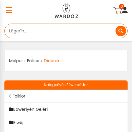
0
Malper
Folklor
Dîdarok
Kategorîyên Pêwendîdar
Folklor
Bawerîyên Gelêrî
Biwêj