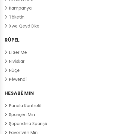
Kampanya
Têketin
Xwe Qeyd Bike
RÛPEL
Li Ser Me
Nivîskar
Nûçe
Pêwendî
HESABÊ MIN
Panela Kontrolê
Sparişên Min
Şopandina Sparişê
Favorîyên Min