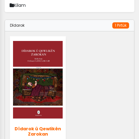
Kilam
Dîdarok
1 Pirtûk
Dîdarok û Qewlikên
Zarokan