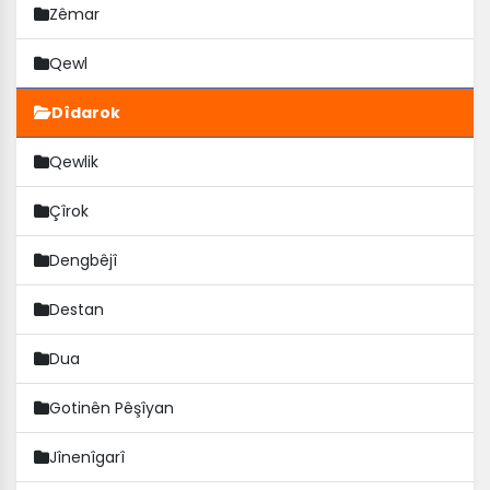
Zêmar
Qewl
Dîdarok
Qewlik
Çîrok
Dengbêjî
Destan
Dua
Gotinên Pêşîyan
Jînenîgarî