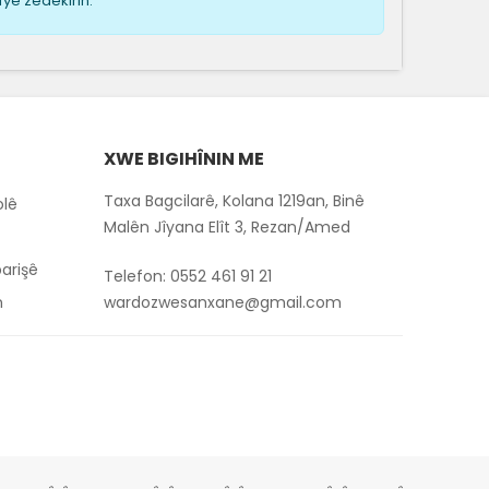
îye zêdekirin.
XWE BIGIHÎNIN ME
Taxa Bagcilarê, Kolana 1219an, Binê
olê
Malên Jîyana Elît 3, Rezan/Amed
arişê
Telefon:
0552 461 91 21
n
wardozwesanxane@gmail.com