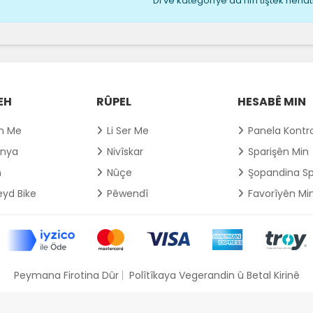
Di vê kategorîyê da hîn tiştek nehat
EH
RÛPEL
HESABÊ MIN
ên Me
Li Ser Me
Panela Kontr
nya
Nivîskar
Sparişên Min
n
Nûçe
Şopandina Sp
yd Bike
Pêwendî
Favorîyên Mi
Peymana Firotina Dûr
Polîtîkaya Vegerandin û Betal Kirinê