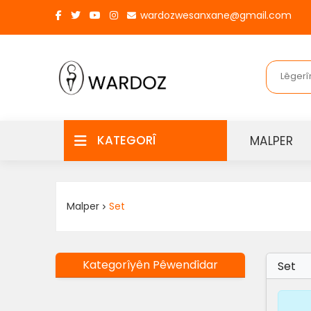
wardozwesanxane@gmail.com
KATEGORÎ
MALPER
Malper
Set
Kategorîyên Pêwendîdar
Set