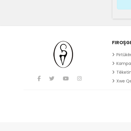
FIROŞG
Pirtûk
Kampa
Têketi
Xwe Qe