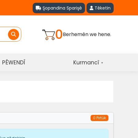
Şopandina Sparişê
Têketin
0
Berhemên we hene.
PÊWENDÎ
Kurmancî
▼
0 Pirtûk