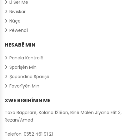
Li Ser Me
Nivîskar
Nûçe
Pêwendî
HESABÊ MIN
Panela Kontrolê
Sparişên Min
Şopandina Sparişê
Favorîyên Min
XWE BIGIHÎNIN ME
Taxa Bagcilarê, Kolana 1219an, Binê Malên Jîyana Elît 3,
Rezan/Amed
Telefon:
0552 461 91 21