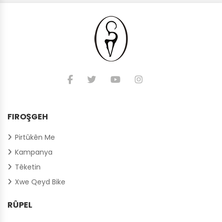
FIROŞGEH
Pirtûkên Me
Kampanya
Têketin
Xwe Qeyd Bike
RÛPEL