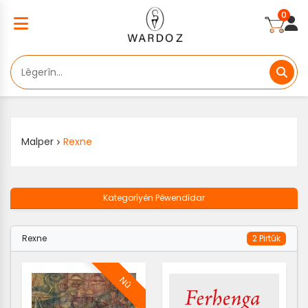
0
Malper
Rexne
Kategorîyên Pêwendîdar
Rexne
2 Pirtûk
Nû