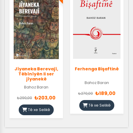
Jîyaneka Berevajî,
Ferhenga Bişaftinê
Têbînîyên li ser
jîyanekê
Bahoz Baran
Bahoz Baran
₺189,00
₺270,00
₺203,00
₺290,00
Tê xe Selikê
Tê xe Selikê