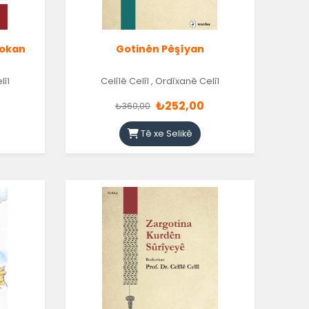
rokan
Gotinên Pêşîyan
lîl
Celîlê Celîl
,
Ordîxanê Celîl
₺252,00
₺360,00
Tê xe Selikê