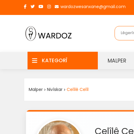
wardozwesanxane@gmail.com
KATEGORÎ
MALPER
Malper
Nivîskar
Celîlê Celîl
Celîlê Cel