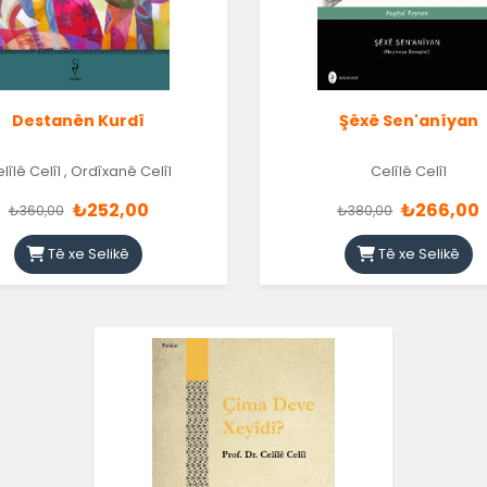
Destanên Kurdî
Şêxê Sen'anîyan
lîlê Celîl
,
Ordîxanê Celîl
Celîlê Celîl
₺252,00
₺266,00
₺360,00
₺380,00
Tê xe Selikê
Tê xe Selikê