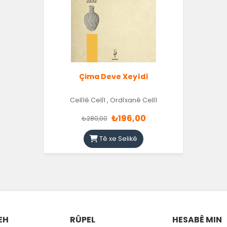
Çima Deve Xeyîdî
Celîlê Celîl
,
Ordîxanê Celîl
₺196,00
₺280,00
Tê xe Selikê
EH
RÛPEL
HESABÊ MIN