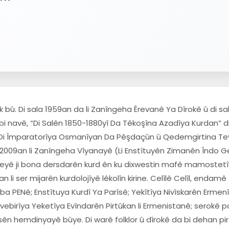
ayik bû. Di sala 1959an da li Zanîngeha Êrevanê Ya Dîrokê û di s
i navê, “Di Salên 1850-1880yî Da Têkoşîna Azadîya Kurdan” di 
 “Di Împaratorîya Osmanîyan Da Pêşdaçûn û Qedemgirtina Te
 2009an li Zanîngeha Vîyanayê (Li Enstîtuyên Zimanên Îndo Germa
deyê ji bona dersdarên kurd ên ku dixwestin mafê mamostetîya
i ser mijarên kurdolojîyê lêkolîn kirine. Celîlê Celîl, endamê
 PENê; Enstîtuya Kurdî Ya Parîsê; Yekîtîya Nivîskarên Erme
birîya Yeketîya Evîndarên Pirtûkan li Ermenistanê; serokê p
 hemdinyayê bûye. Di warê folklor û dîrokê da bi dehan pirtû