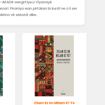
-AKADê wergirtîye.Li Vîyanayê
arî. Piranîya wan pirtûkan bi kurdî ne û li ser
pkirina vê xebatê dike.
Zilam Ez im Milam Kî Ye