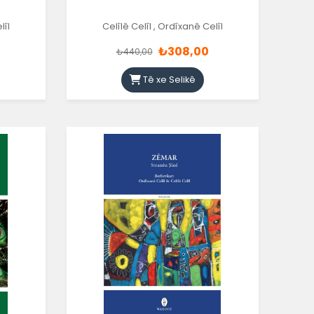
lîl
Celîlê Celîl
,
Ordîxanê Celîl
₺308,00
₺440,00
Tê xe Selikê