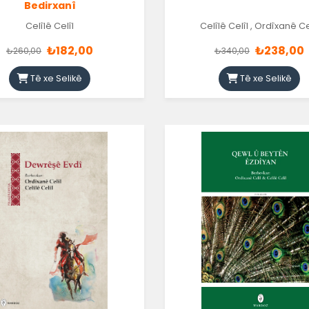
Bedirxanî
Celîlê Celîl
Celîlê Celîl
,
Ordîxanê Ce
₺182,00
₺238,00
₺260,00
₺340,00
Tê xe Selikê
Tê xe Selikê