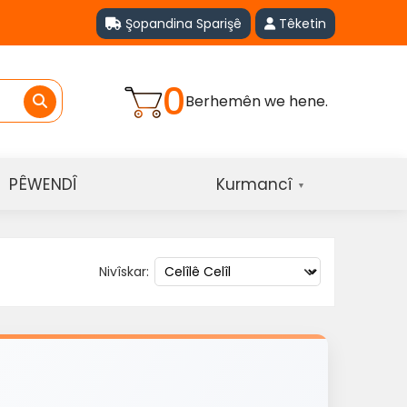
Şopandina Sparişê
Têketin
0
Berhemên we hene.
PÊWENDÎ
Kurmancî
▼
Nivîskar: