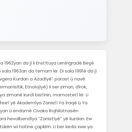
ala 1962yan da jî li Enstîtuya Lenîngradê Beşê
sala 1963an da temam kir. Di sala 1991ê da jî
vgera Kurdan a Azadîyê” parast û navê
nîsîtik, Etnolojîyê) li ser ziman, dîrok,
 zimanê kurdî bistînin, mamostetî kir. Li
 fexrî yê Akademîya Zanistî Ya Îraqê û Ya
nîyan û endamê Civaka Rojhilatnasên
ara hevalbendîya “Zanistîyê” yê kurdan. Ew
kên wî hatine çapkirin. Li ber keda xwe ya