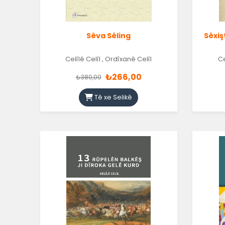
Sêva Sêling
Sêxi
Celîlê Celîl
,
Ordîxanê Celîl
Ce
₺266,00
₺380,00
Tê xe Selikê