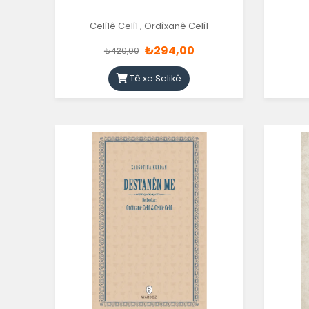
Celîlê Celîl
,
Ordîxanê Celîl
₺294,00
₺420,00
Tê xe Selikê