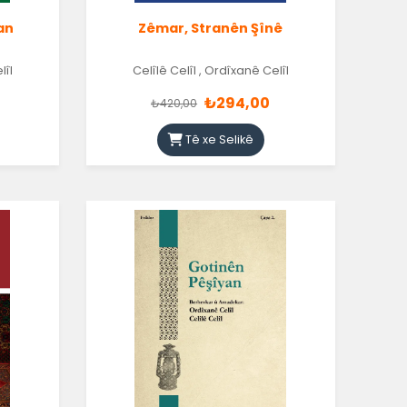
an
Zêmar, Stranên Şînê
lîl
Celîlê Celîl
,
Ordîxanê Celîl
₺294,00
₺420,00
Tê xe Selikê