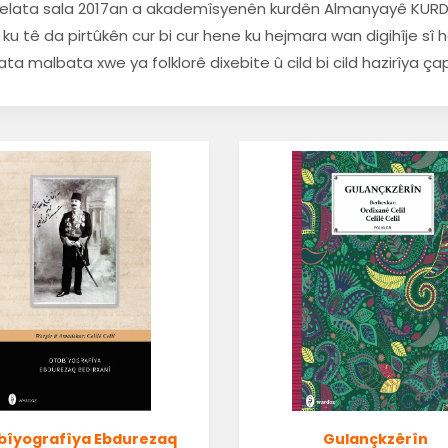
î, xelata sala 2017an a akademîsyenên kurdên Almanyayê KURD
u tê da pirtûkên cur bi cur hene ku hejmara wan digihîje sî hez
îyata malbata xwe ya folklorê dixebite û cild bi cild hazirîya ça
bîyografîya Ebdurezaq
Gulançkzêrîn