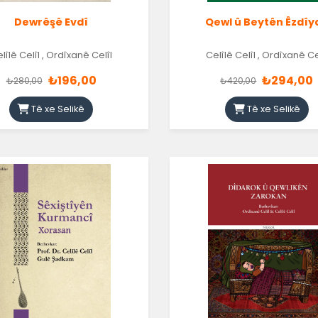
Dewrêşê Evdî
Qewl û Beytên Êzdîy
lîlê Celîl
,
Ordîxanê Celîl
Celîlê Celîl
,
Ordîxanê Ce
₺196,00
₺294,00
₺280,00
₺420,00
Tê xe Selikê
Tê xe Selikê