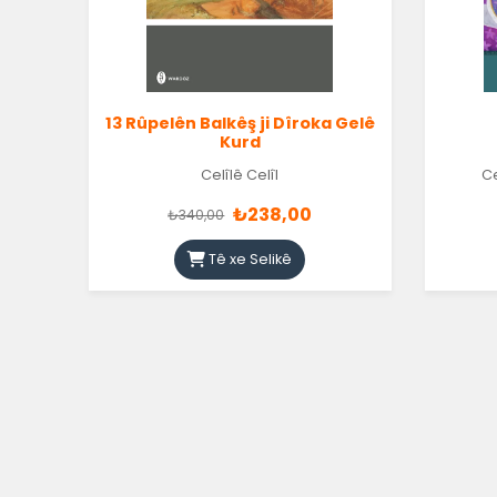
13 Rûpelên Balkêş ji Dîroka Gelê
Kurd
Celîlê Celîl
Ce
₺238,00
₺340,00
Tê xe Selikê