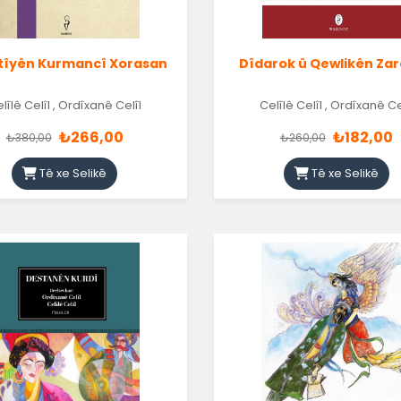
ştîyên Kurmancî Xorasan
Dîdarok û Qewlikên Za
lîlê Celîl
,
Ordîxanê Celîl
Celîlê Celîl
,
Ordîxanê Ce
₺266,00
₺182,00
₺380,00
₺260,00
Tê xe Selikê
Tê xe Selikê