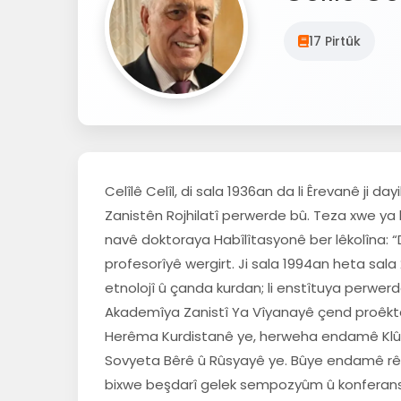
17 Pirtûk
Celîlê Celîl, di sala 1936an da li Êrevanê ji d
Zanistên Rojhilatî perwerde bû. Teza xwe ya b
navê doktoraya Habîlîtasyonê ber lêkolîna:
profesorîyê wergirt. Ji sala 1994an heta sala
etnolojî û çanda kurdan; li enstîtuya perwer
Akademîya Zanistî Ya Vîyanayê çend proêktan l
Herêma Kurdistanê ye, herweha endamê Klûba
Sovyeta Bêrê û Rûsyayê ye. Bûye endamê rêve
bixwe beşdarî gelek sempozyûm û konferansên