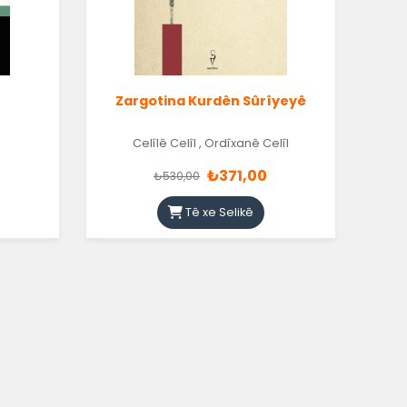
Zargotina Kurdên Sûrîyeyê
Celîlê Celîl
,
Ordîxanê Celîl
₺371,00
₺530,00
Tê xe Selikê