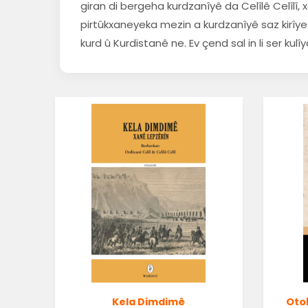
giran di bergeha kurdzanîyê da Celîlê Celîl
pirtûkxaneyeka mezin a kurdzanîyê saz kirîye k
kurd û Kurdistanê ne. Ev çend sal in li ser kul
Kela Dimdimê
Oto