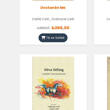
Destanên Me
Celîlê Celîl
,
Ordîxanê Celîl
Ce
₺266,00
₺380,00
Tê xe Selikê