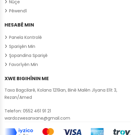
Nûçe
Pêwendî
HESABÊ MIN
Panela Kontrolê
Sparişên Min
Şopandina Sparişê
Favorîyên Min
XWE BIGIHÎNIN ME
Taxa Bagcilarê, Kolana 1219an, Binê Malên Jîyana Elît 3,
Rezan/Amed
Telefon:
0552 461 91 21
wardozwesanxane@gmail.com