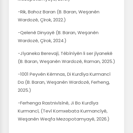
-Rik, Bahoz Baran (B. Baran, Weşanên
Wardozê, Çîrok, 2022.)
-Qelenê Dinyayê (B. Baran, Weşanên
Wardozê, Çîrok, 2024.)
-Jîyaneka Berevajî, Têbînîyên li ser jîyanekê
(B. Baran, Weşanên Wardozê, Raman, 2025.)
-1001 Peyvên Kêmnas, Di Kurdîya Kurmancî
Da (B. Baran, Weşanên Wardozê, Ferheng,
2025.)
-Ferhenga Rastnivîsînê, Ji Bo Kurdîya
Kurmancî, (Tevî Komxebata Kurmancîyê,
Weşanên Weqfa Mezopotamyayê, 2026.)