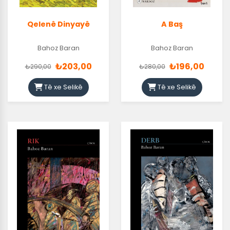
Qelenê Dinyayê
A Baş
Bahoz Baran
Bahoz Baran
₺203,00
₺196,00
₺290,00
₺280,00
Tê xe Selikê
Tê xe Selikê