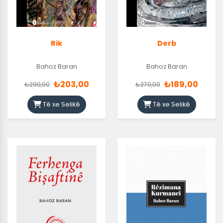
Rik
Derb
Bahoz Baran
Bahoz Baran
₺203,00
₺189,00
₺290,00
₺270,00
Tê xe Selikê
Tê xe Selikê