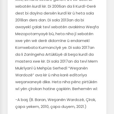
xebatên kurdî kir. Di 2006an da li Kurdî-Derê
dest bi dayîna dersên kurdî kir û heta sala
2018an ders dan. Di sala 2013an da bi
awayekî çalak tevî xebatên avakirina Weqfa
Mezopotamyayê bû, heta niha jî xebatên
xwe yên wê derê didomîne û endamekî
Komxebata Kurmancîyê ye. Di sala 2017an
da li Zanîngeha Artûklûyê di beşa kurdî da
mastera xwe kir. Di sala 2017an da tevî Mem
Mukrîyanî û Mehpûs Serhedî “Weşanên
Wardozê” ava kir û niha karê edîtorîya
weşanxaneyê dike. Heta niha pênc pirtûkên
wî yên çîrokan hatine çapkirin. Berhemên wî:
-A baş (B. Baran, Weşanên Wardozê, Çîrok,
çapa yekem, 2010, çapa duyem, 2021.)