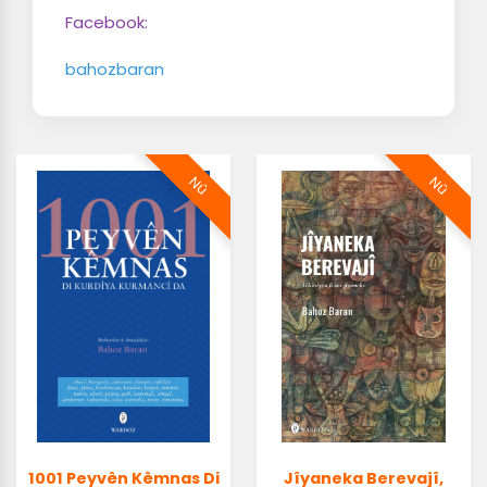
Facebook:
bahozbaran
Nû
Nû
1001 Peyvên Kêmnas Di
Jîyaneka Berevajî,