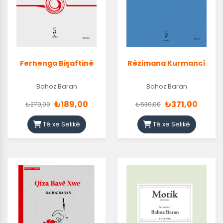
Ferhenga Bişaftinê
Rêzimana Kurmancî
Bahoz Baran
Bahoz Baran
₺189,00
₺371,00
₺270,00
₺530,00
Tê xe Selikê
Tê xe Selikê