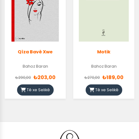
Qîza Bavê Xwe
Motik
Bahoz Baran
Bahoz Baran
₺203,00
₺189,00
₺290,00
₺270,00
Tê xe Selikê
Tê xe Selikê