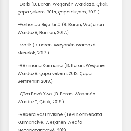
-Derb (B. Baran, Weşanên Wardozê, Çîrok,
çapa yekem, 2014, çapa duyem, 2021.)
-Ferhenga Bişaftinê (B. Baran, Weşanên
Wardozê, Raman, 2017.)
-Motik (B. Baran, Weşanên Wardozê,
Meselok, 2017.)
-Rêzimana Kurmancî (B. Baran, Weşanên
Wardozê, çapa yekem, 2012, Çapa
Berfirehkirî 2018.)
-Qîza Bavê Xwe (B. Baran, Weşanên
Wardozê, Çîrok, 2019.)
-Rêbera Rastnivîsînê (Tevî Komxebata
Kurmancîyê, Weşanên Weqfa
Mezopotamyayê, 2019.)