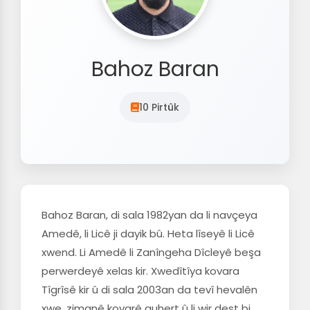
Bahoz Baran
10 Pirtûk
Bahoz Baran, di sala 1982yan da li navçeya
Amedê, li Licê ji dayik bû. Heta lîseyê li Licê
xwend. Li Amedê li Zanîngeha Dîcleyê beşa
perwerdeyê xelas kir. Xwedîtîya kovara
Tîgrîsê kir û di sala 2003an da tevî hevalên
xwe, zimanê kovarê guhert û li wir dest bi