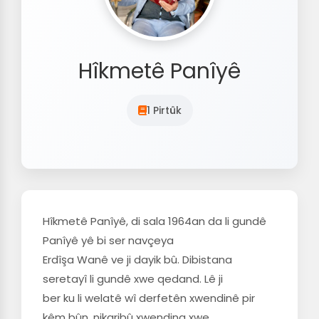
Hîkmetê Panîyê
1 Pirtûk
Hîkmetê Panîyê, di sala 1964an da li gundê
Panîyê yê bi ser navçeya
Erdîşa Wanê ve ji dayik bû. Dibistana
seretayî li gundê xwe qedand. Lê ji
ber ku li welatê wî derfetên xwendinê pir
kêm bûn, nikaribû xwendina xwe