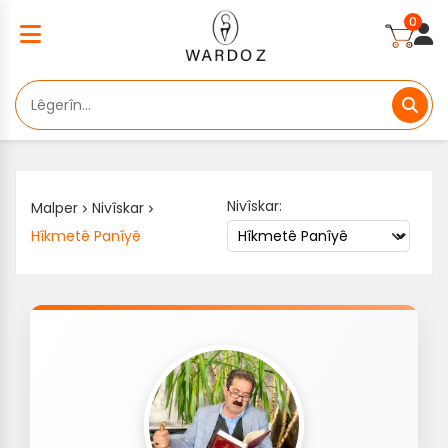
0
Nivîskar:
Malper
Nivîskar
Hîkmetê Panîyê