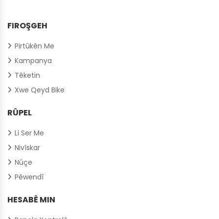
FIROŞGEH
Pirtûkên Me
Kampanya
Têketin
Xwe Qeyd Bike
RÛPEL
Li Ser Me
Nivîskar
Nûçe
Pêwendî
HESABÊ MIN