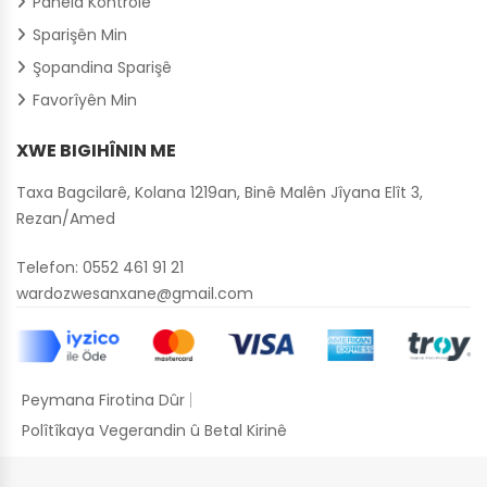
Panela Kontrolê
Sparişên Min
Şopandina Sparişê
Favorîyên Min
XWE BIGIHÎNIN ME
Taxa Bagcilarê, Kolana 1219an, Binê Malên Jîyana Elît 3,
Rezan/Amed
Telefon:
0552 461 91 21
wardozwesanxane@gmail.com
Peymana Firotina Dûr
Polîtîkaya Vegerandin û Betal Kirinê