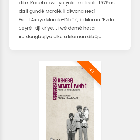
dike. Kaseta xwe ya yekem di sala 1979an
da li gundê Maralê, li dîwana Hecî
Esed Axayê Maralê-Dilxêrî, bi kilama “Evdo
Seyrê” tijî kirîye. Ji wê demê heta
îro dengbêjîyê dike û kilaman dibêje.
Nû