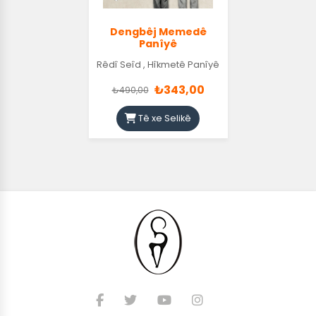
Dengbêj Memedê
Panîyê
Rêdî Seîd
,
Hîkmetê Panîyê
₺343,00
₺490,00
Tê xe Selikê