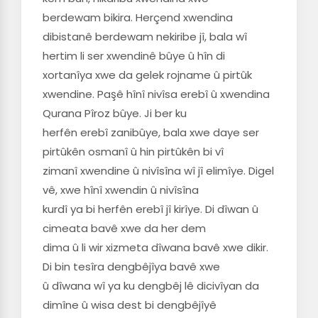
berdewam bikira. Herçend xwendina
dibistanê berdewam nekiribe jî, bala wî
hertim li ser xwendinê bûye û hîn di
xortanîya xwe da gelek rojname û pirtûk
xwendine. Paşê hînî nivîsa erebî û xwendina
Qurana Pîroz bûye. Ji ber ku
herfên erebî zanibûye, bala xwe daye ser
pirtûkên osmanî û hin pirtûkên bi vî
zimanî xwendine û nivîsîna wî jî elimîye. Digel
vê, xwe hînî xwendin û nivîsîna
kurdî ya bi herfên erebî jî kirîye. Di dîwan û
cimeata bavê xwe da her dem
dima û li wir xizmeta dîwana bavê xwe dikir.
Di bin tesîra dengbêjîya bavê xwe
û dîwana wî ya ku dengbêj lê dicivîyan da
dimîne û wisa dest bi dengbêjîyê