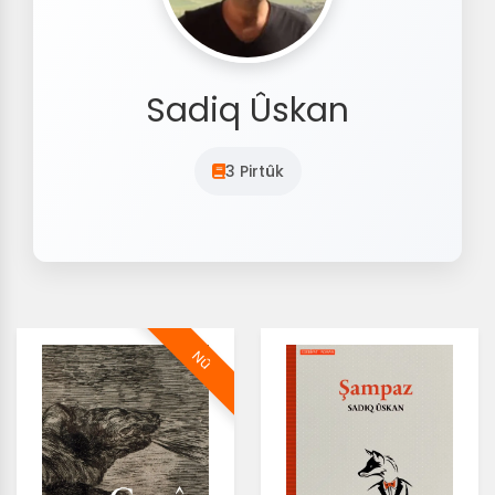
Sadiq Ûskan
3 Pirtûk
Nû