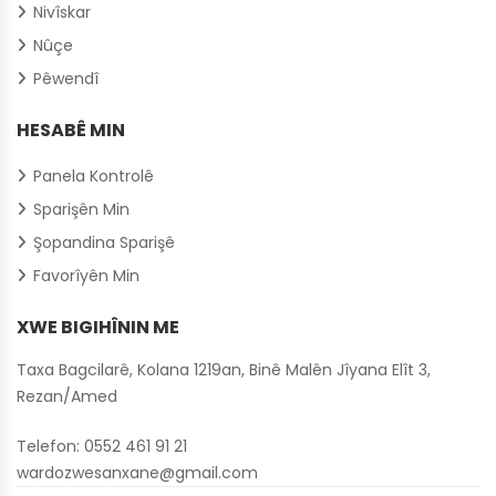
Nivîskar
Nûçe
Pêwendî
HESABÊ MIN
Panela Kontrolê
Sparişên Min
Şopandina Sparişê
Favorîyên Min
XWE BIGIHÎNIN ME
Taxa Bagcilarê, Kolana 1219an, Binê Malên Jîyana Elît 3,
Rezan/Amed
Telefon:
0552 461 91 21
wardozwesanxane@gmail.com