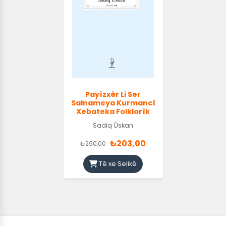
Payîzxêr Li Ser
Salnameya Kurmancî
Xebateka Folklorîk
Sadiq Ûskan
₺203,00
₺290,00
Tê xe Selikê