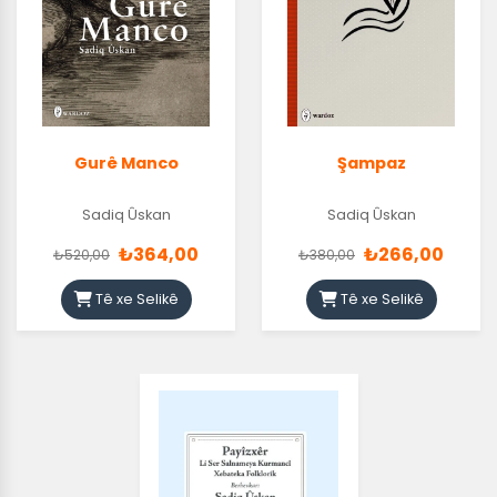
Gurê Manco
Şampaz
Sadiq Ûskan
Sadiq Ûskan
₺364,00
₺266,00
₺520,00
₺380,00
Tê xe Selikê
Tê xe Selikê